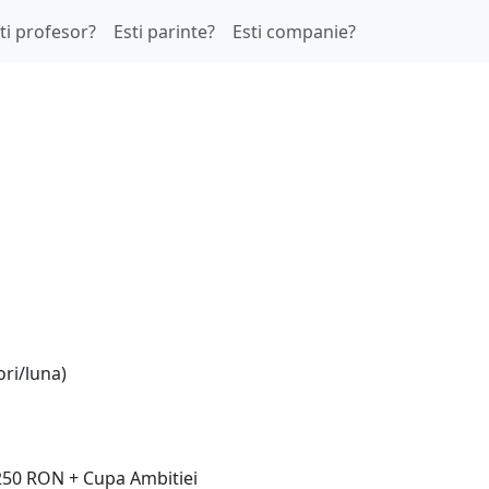
ti profesor?
Esti parinte?
Esti companie?
ori/luna)
 250 RON + Cupa Ambitiei