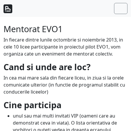
Skip to content
Skip to footer
Men
Mentorat EVO1
In fiecare dintre lunile octombrie si noiembrie 2013, in
cele 10 licee participante in proiectul pilot EVO1, vom
organiza cate un eveniment de mentorat colectiv.
Cand si unde are loc?
In cea mai mare sala din fiecare liceu, in ziua si la orele
comunicate ulterior (in functie de programul stabilit cu
conducerile liceelor)
Cine participa
unul sau mai multi invitati VIP (oameni care au
demonstrat ceva in viata). O lista orientativa de
vorbitori o puteti vedea in dreapta ecranului.