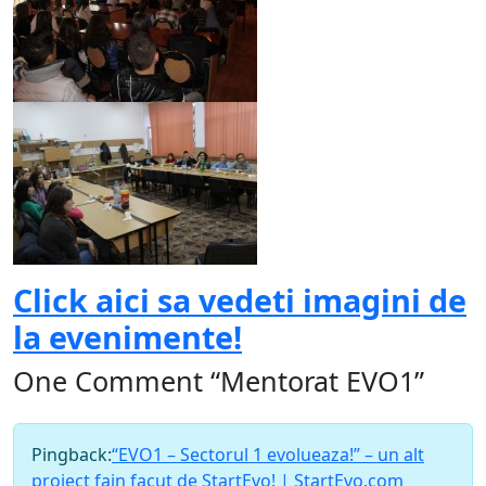
Click aici sa vedeti imagini de
la evenimente!
One Comment “Mentorat EVO1”
Pingback:
“EVO1 – Sectorul 1 evolueaza!” – un alt
proiect fain facut de StartEvo! | StartEvo.com